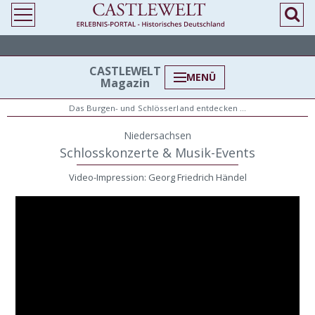
CASTLEWELT
MENÜ
Magazin
Das Burgen- und Schlösserland entdecken …
Niedersachsen
Schlosskonzerte & Musik-Events
Video-Impression: Georg Friedrich Händel