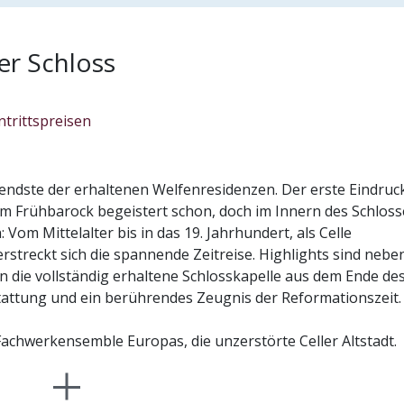
r Schloss
Sa
-/ Kultur-Event
ntrittspreisen
1
stalter: Residenzmuseum im Celler Schloss
uerausstellung
Aug
 Residenzmuseum im
bis
utendste der erhaltenen Welfenresidenzen. Der erste Eindruc
ller Schloss
Mo
em Frühbarock begeistert schon, doch im Innern des Schloss
31
Vom Mittelalter bis in das 19. Jahrhundert, als Celle
schaft und Landschaft – Macht und Teilhabe
Aug
streckt sich die spannende Zeitreise. Highlights sind nebe
enzmuseum im Celler Schloss, Schloßplatz 1, D-29221 Celle
die vollständig erhaltene Schlosskapelle aus dem Ende des
stalter: Residenzmuseum im Celler Schloss
nderkonzert: Eine Posaune
stattung und ein berührendes Zeugnis der Reformationszeit.
ss-Konzert/ Musik-Event
Mi
mmt selten allein ... –
Fachwerkensemble Europas, die unzerstörte Celler Altstadt.
sidenzmuseum im Celler
12
hloss
 Residenz wieder anschaulich machen und zugleich einladen