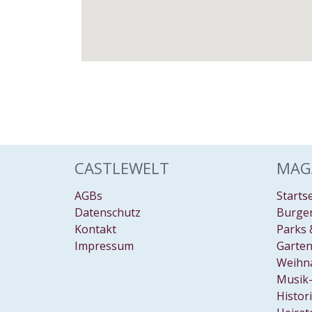
SCH
Resid
September 2026
Kunst
Veran
Da
CASTLEWELT
MAG
im
AGBs
Starts
Ce
Datenschutz
Burgen
Herr
Kontakt
Parks 
Resid
Impressum
Garten
Weihn
Veran
Musik-
Schlo
Mu
Histor