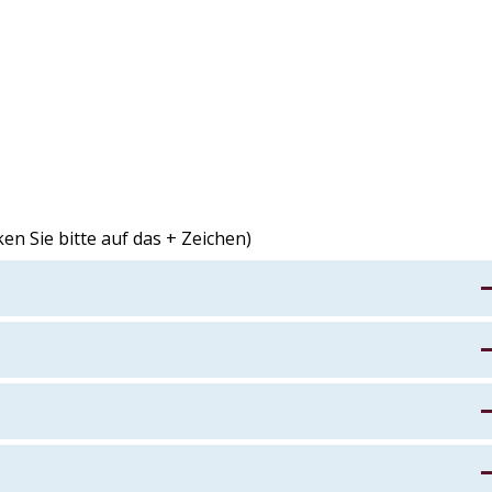
en Sie bitte auf das + Zeichen)
kaufen / Online-Einkaufen
ie Führung / Erlebnis
erie Kids / Familie