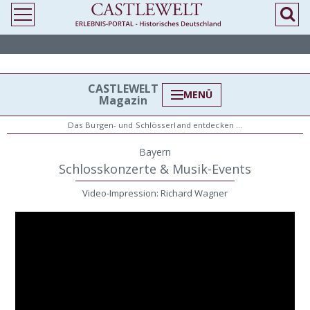
>
> Schlosskonzerte & Festivals in Bayern
CASTLEWELT
MENÜ
Magazin
Das Burgen- und Schlösserland entdecken …
Bayern
Schlosskonzerte & Musik-Events
Video-Impression: Richard Wagner