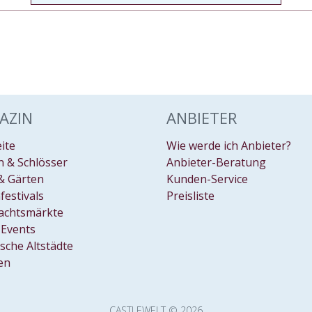
AZIN
ANBIETER
eite
Wie werde ich Anbieter?
 & Schlösser
Anbieter-Beratung
& Gärten
Kunden-Service
festivals
Preisliste
achtsmärkte
Events
ische Altstädte
en
CASTLEWELT © 2026