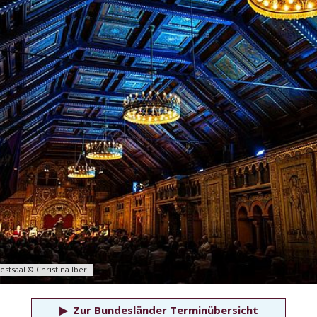
stsaal © Christina Iberl
▶
Zur Bundesländer Terminübersicht