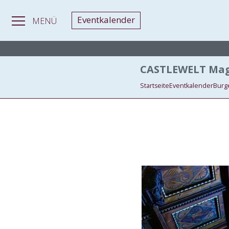
Eventkalender
MENÜ
MAGAZIN
> Schlosskonzerte & Festivals
CASTLEWELT Mag
Startseite
Eventkalender
Burg