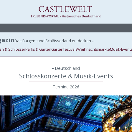
azin
Das Burgen- und Schlösserland entdecken ...
en & Schlösser
Parks & Gärten
Gartenfestivals
Weihnachtsmärkte
Musik-Event
Deutschland
Schlosskonzerte & Musik-Events
Termine 2026