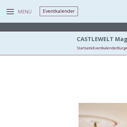
Eventkalender
MENÜ
MAGAZIN
> Heiraten in Burgen und Schlössern
CASTLEWELT Mag
Startseite
Eventkalender
Burge