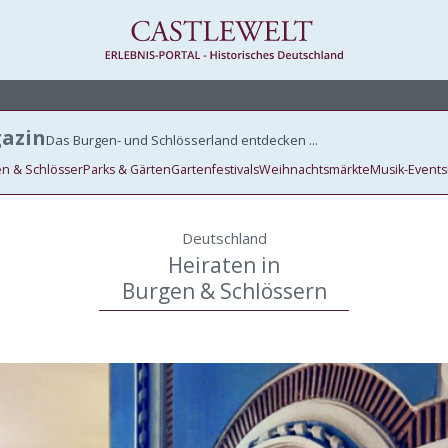
azin
Das Burgen- und Schlösserland entdecken ...
n & Schlösser
Parks & Gärten
Gartenfestivals
Weihnachtsmärkte
Musik-Events
Deutschland
Heiraten in
Burgen & Schlössern