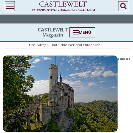
> Burgen und Schlösser
CASTLEWELT
MENÜ
Magazin
Das Burgen- und Schlösserland entdecken …
Schloss Li