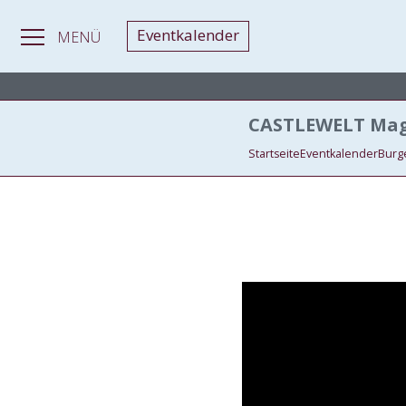
Eventkalender
MENÜ
MAGAZIN
>
Schlosskonzerte & Festivals
> Schlosskonzerte & Fes
CASTLEWELT Mag
Startseite
Eventkalender
Burg