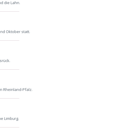
d die Lahn.
nd Oktober statt.
srück.
in Rheinland-Pfalz.
ne Limburg.