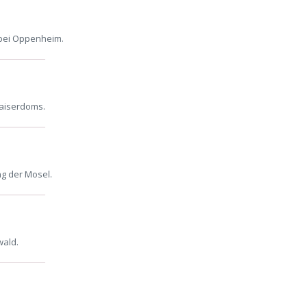
 bei Oppenheim.
Kaiserdoms.
ng der Mosel.
wald.