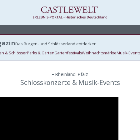
tivals in Rheinland-Pfalz
azin
Das Burgen- und Schlösserland entdecken ...
en & Schlösser
Parks & Gärten
Gartenfestivals
Weihnachtsmärkte
Musik-Event
Rheinland-Pfalz
Schlosskonzerte & Musik-Events