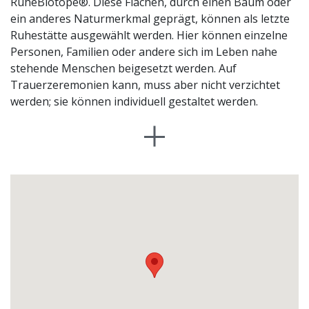
RuheBiotope®. Diese Flächen, durch einen Baum oder
ein anderes Naturmerkmal geprägt, können als letzte
Ruhestätte ausgewählt werden. Hier können einzelne
Personen, Familien oder andere sich im Leben nahe
stehende Menschen beigesetzt werden. Auf
Trauerzeremonien kann, muss aber nicht verzichtet
werden; sie können individuell gestaltet werden.
Eine namentliche Kennzeichnung des Grabes ist am
Baum mit einem kleinen Schild in gedeckter Farbe
möglich. An einem ruhig gelegenen Andachtsplatz
inmitten des Waldes kann vom Verstorbenen Abschied
genommen werden. RuheBiotope® benötigen keine
Pflege, da sie Teil des natürlichen Waldes sind. Sie
können schon zu Lebzeiten ausgewählt und so zu
Bezugspunkten werden. Die Absicherung der
Kundenrechte erfolgt über die Eintragung in das
Biotopregister.