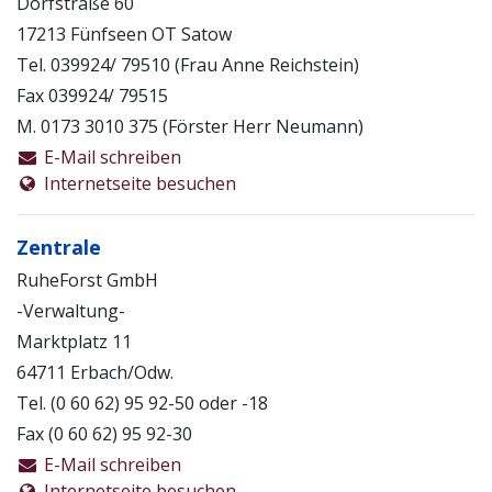
Dorfstraße 60
ökologisch wertvollen Bäumen. So finden viele, sonst
17213 Fünfseen OT Satow
seltene, Tier- und Pflanzenarten hier eine
Rückzugsmöglichkeit.
Tel. 039924/ 79510 (Frau Anne Reichstein)
Fax 039924/ 79515
Die übrigen Waldflächen des Forstamtes und der
M. 0173 3010 375 (Förster Herr Neumann)
Landesforst Mecklenburg-Vorpommern werden
E-Mail schreiben
nachhaltig und naturnah bewirtschaftet. Diese
Internetseite besuchen
besondere Form der Waldwirtschaft erfolgt nach den
Standards der Forstzertifizierung PEFC.
Zentrale
RuheForst GmbH
-Verwaltung-
Marktplatz 11
64711 Erbach/Odw.
Tel. (0 60 62) 95 92-50 oder -18
Fax (0 60 62) 95 92-30
E-Mail schreiben
Internetseite besuchen