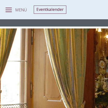
Eventkalender
MENÜ
MAGAZIN
>
Heiraten in Burgen und Schlössern
> Heiraten in Sc