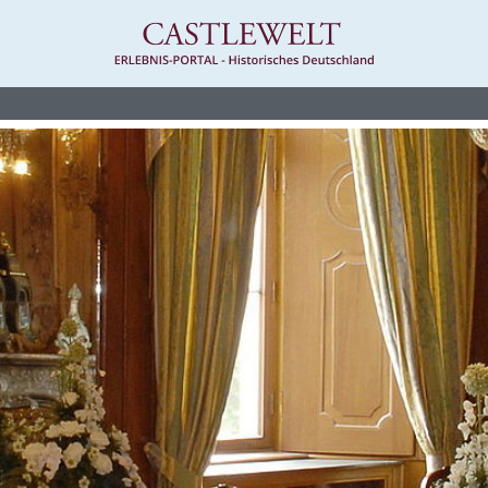
hleswig-Holstein - Standesamtliche Trauung in Burgen und Schlössern - Castlewe