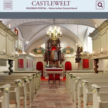
>
> Heiraten in Nordrhein-Westfalen/ NRW - Kirchliche Trauung in Burgen und
Schlössern - Castlewelt