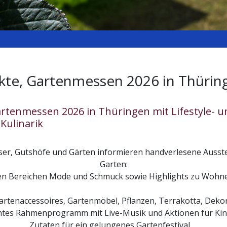
rkte, Gartenmessen 2026 in Thürin
Gartenmessen 2026 in Thüringen mit Lifestyle-
Kulinarik
er, Gutshöfe und Gärten informieren handverlesene Ausstel
Garten:
en Bereichen Mode und Schmuck sowie Highlights zu Wohne
Gartenaccessoires, Gartenmöbel, Pflanzen, Terrakotta, Dek
chtes Rahmenprogramm mit Live-Musik und Aktionen für Kind
Zutaten für ein gelungenes Gartenfestival …