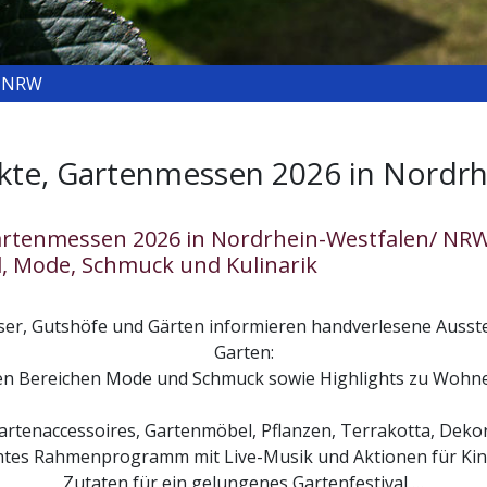
/ NRW
rkte, Gartenmessen 2026 in Nordr
artenmessen 2026 in Nordrhein-Westfalen/ NRW 
, Mode, Schmuck und Kulinarik
er, Gutshöfe und Gärten informieren handverlesene Ausstel
Garten:
en Bereichen Mode und Schmuck sowie Highlights zu Wohne
Gartenaccessoires, Gartenmöbel, Pflanzen, Terrakotta, Dek
chtes Rahmenprogramm mit Live-Musik und Aktionen für Kind
Zutaten für ein gelungenes Gartenfestival …