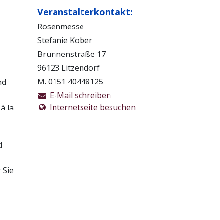
Veranstalterkontakt:
Rosenmesse
Stefanie Kober
Brunnenstraße 17
96123 Litzendorf
M. 0151 40448125
nd
E-Mail schreiben
Internetseite besuchen
à la
n
d
 Sie