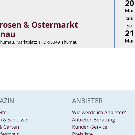
20
Mär
bis
rosen & Ostermarkt
So
21
rnau
Mär
Thurnau, Marktplatz 1, D-95349 Thurnau
AZIN
ANBIETER
eite
Wie werde ich Anbieter?
 & Schlösser
Anbieter-Beratung
& Gärten
Kunden-Service
festivals
Preisliste