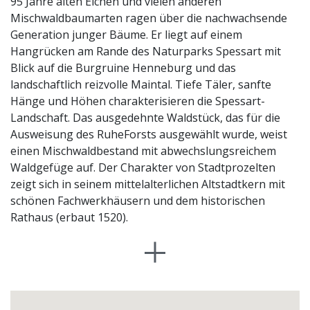
95 Jahre alten Eichen und vielen anderen
Mischwaldbaumarten ragen über die nachwachsende
Generation junger Bäume. Er liegt auf einem
Hangrücken am Rande des Naturparks Spessart mit
Blick auf die Burgruine Henneburg und das
landschaftlich reizvolle Maintal. Tiefe Täler, sanfte
Hänge und Höhen charakterisieren die Spessart-
Landschaft. Das ausgedehnte Waldstück, das für die
Ausweisung des RuheForsts ausgewählt wurde, weist
einen Mischwaldbestand mit abwechslungsreichem
Waldgefüge auf. Der Charakter von Stadtprozelten
zeigt sich in seinem mittelalterlichen Altstadtkern mit
schönen Fachwerkhäusern und dem historischen
Rathaus (erbaut 1520).
Im RuheForst® befinden sich zahlreiche
RuheBiotope®. Diese Flächen, durch einen Baum oder
ein anderes Naturmerkmal gekennzeichnet, können als
letzte Ruhestätte ausgewählt werden. Hier können
einzelne Personen, Familien oder andere, sich im Leben