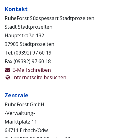
informieren.
Kontakt
Anmeldungen zu den Waldführungen unter der
RuheForst Südspessart Stadtprozelten
Telefonnummer: (0 60 62) 95 92 18.
Stadt Stadtprozelten
Hauptstraße 132
Die Stadt Stadtprozelten bewirtschaftet Ihre Flächen
97909 Stadtprozelten
seit Jahren naturnah ohne Kahlschläge und
Tel. (09392) 97 60 19
Chemieeinsatz.
Fax (09392) 97 60 18
Dies bedeutet:
Verzicht auf Kahlschläge
E-Mail schreiben
natürliche Verjüngung standortgerechter Holzarten
Internetseite besuchen
Schaffung gesunder, stabiler und strukturreicher
Mischwälder
Zentrale
Förderung der Artenvielfalt
RuheForst GmbH
Verzicht auf Chemie im Wald
-Verwaltung-
weitgehende Totholzerhaltung
Erhalt von Horst- und Höhlenbäumen
Marktplatz 11
64711 Erbach/Odw.
Diese Waldwirtschaft, die Sie ebenfalls bei einer