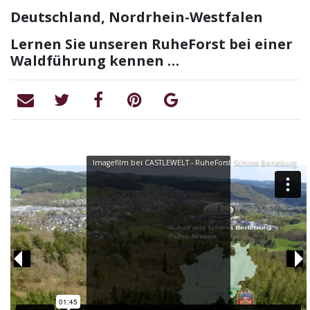
Deutschland, Nordrhein-Westfalen
Lernen Sie unseren RuheForst bei einer
Waldführung kennen …
Imagefilm bei CASTLEWELT - RuheForst Schloss Berleburg
Previous
Ne