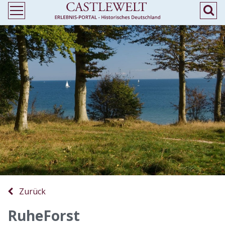
Zurück
RuheForst