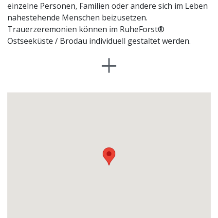
einzelne Personen, Familien oder andere sich im Leben
nahestehende Menschen beizusetzen.
Trauerzeremonien können im RuheForst®
Ostseeküste / Brodau individuell gestaltet werden.
RuheBiotope® benötigen keine Pflege, da sie Teil des
natürlichen Waldes sind. Sie können schon zu
Lebzeiten ausgewählt und so zu Bezugspunkten
werden. Die Auswahl eines RuheBiotopes® wird
gemeinsam mit dem zuständigen Förster getroffen.
Das Recht auf Nutzung eines RuheBiotops® kann auf
bis zu 99 Jahre erworben werden. Die Absicherung der
Kundenrechte erfolgt über die Eintragung in das
Biotopregister.
Die Asche des Verstorbenen wird in einer biologisch
abbaubaren Urne beigesetzt. Eine namentliche
Kennzeichnung des Grabes ist am Baum mit einem
kleinen Schild möglich. An einem ruhig gelegenen