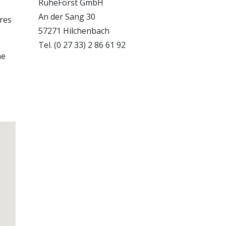
RuheForst GmbH
An der Sang 30
res
57271 Hilchenbach
Tel. (0 27 33) 2 86 61 92
ne
ter
Die
sen
die