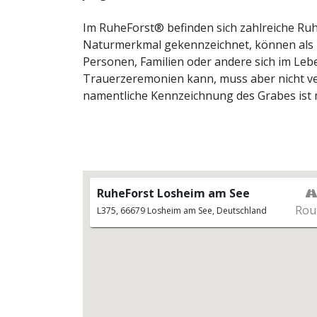
Im RuheForst® befinden sich zahlreiche Ru
Naturmerkmal gekennzeichnet, können als l
Personen, Familien oder andere sich im Le
Trauerzeremonien kann, muss aber nicht verz
namentliche Kennzeichnung des Grabes ist 
RuheBiotope® benötigen keine Pflege, da si
Lebzeiten ausgewählt und so zu wichtigen
RuheBiotops® kann bis ins Jahr 2090 erwor
der Gemeinde Losheim am See oder der von 
Kundenrechte erfolgt über einen Eintrag i
RuheForst Losheim am See
Asche des Verstorbenen wird in einer biol
Rou
L375, 66679 Losheim am See, Deutschland
Waldführung mit dem Förster (sonntags auß
Möglichkeit, sich näher über diese Bestatt
Losheim am See zu informieren.
Anmeldungen zu den Waldführungen unter T