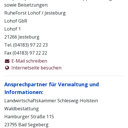
Förderung strukturreicher Mischwälder
sowie Beisetzungen:
Erhalt ökologisch besonders wertvoller Einzelbäume
RuheForst Lohof / Jesteburg
Bewahrung der Waldbodenqualität
Lohof GbR
Arbeiten ohne Kahlschläge, ohne Chemie und ohne
Lohof 1
Düngung
21266 Jesteburg
Tel. (04183) 97 22 23
Fax (04183) 97 22 22
E-Mail schreiben
Internetseite besuchen
Ansprechpartner für Verwaltung und
Informationen:
Landwirtschaftskammer Schleswig-Holstein
Waldbestattung
Hamburger Straße 115
23795 Bad Segeberg