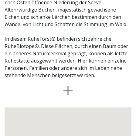
nach Osten öffnende Niederung der Seeve.
Altehrwürdige Buchen, majestätisch gewachsene
Eichen und schlanke Lärchen bestimmen durch den
Wandel von Licht und Schatten die Stimmung im Wald.
In diesem RuheForst® befinden sich zahlreiche
RuheBiotope®. Diese Flächen, durch einen Baum oder
ein anderes Naturmerkmal geprägt, können als letzte
Ruhestätte ausgewählt werden. Hier können einzelne
Personen, Familien oder andere sich im Leben nahe
stehende Menschen beigesetzt werden.
Trauerzeremonien können im RuheForst®
Lohof/Jesteburg individuell gestaltet werden. Eine
namentliche Kennzeichnung des Grabes ist am Baum
auf einer kleinen Tafel in gedeckten Farben möglich. An
einem ruhig gelegenen Andachtsplatz inmitten des
Waldes kann vom Verstorbenen Abschied genommen
werden. RuheBiotope® benötigen keine Pflege, da sie