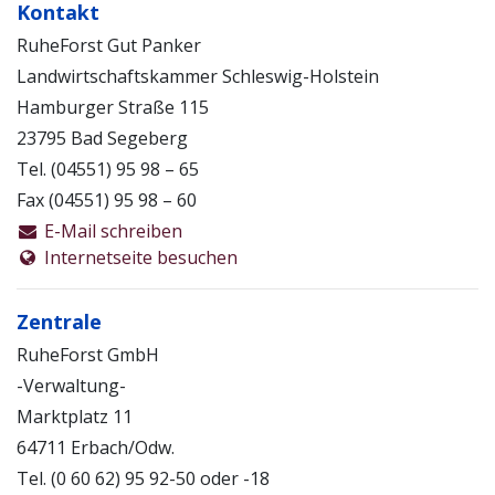
Kontakt
Die dynamisch wachsenden Bäume werden durch
schonende Eingriffe zu einem stattlichen Wald mit
RuheForst Gut Panker
verschiedensten Laubbaumarten herangezogen. Als
Landwirtschaftskammer Schleswig-Holstein
Folge zeigt sich ein artenreicher Laubwald, der sich
Hamburger Straße 115
beschaulich und malerisch zwischen den Feldern,
23795 Bad Segeberg
Wiesen und Seen dieser Region einfügt. Die Forsten
Tel. (04551) 95 98 – 65
des Gutes Panker sind gem. PEFC zertifiziert. Dieses ist
Fax (04551) 95 98 – 60
ein internationales Zertifikat mit Anerkennung vieler
namhafter Umweltverbände und der
E-Mail schreiben
holzverarbeitenden Industrie.
Internetseite besuchen
Der Waldbau richtet sich nach folgenden Leitlinien:
Zentrale
Arbeiten ohne Kahlschläge, ohne Chemie und ohne
RuheForst GmbH
Düngung
-Verwaltung-
Förderung strukturreicher Mischwälder
Erhalt ökologisch besonders wertvoller Einzelbäume
Marktplatz 11
Bewahrung der Waldbodenqualität
64711 Erbach/Odw.
Tel. (0 60 62) 95 92-50 oder -18