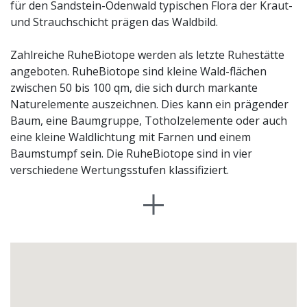
für den Sandstein-Odenwald typischen Flora der Kraut-
und Strauchschicht prägen das Waldbild.
Zahlreiche RuheBiotope werden als letzte Ruhestätte
angeboten. RuheBiotope sind kleine Wald-flächen
zwischen 50 bis 100 qm, die sich durch markante
Naturelemente auszeichnen. Dies kann ein prägender
Baum, eine Baumgruppe, Totholzelemente oder auch
eine kleine Waldlichtung mit Farnen und einem
Baumstumpf sein. Die RuheBiotope sind in vier
verschiedene Wertungsstufen klassifiziert.
Die Auswahl und Ankauf des RuheBiotops kann bereits
zu Lebzeiten erfolgen. Es besteht die Möglichkeit
zwischen Einzel-, Familien- oder Gemeinschafts-
biotopen zu wählen. Die Einzelbiotope sind einer
Person vorbehalten, in Familienbiotopen können bis zu
12 Familienmitglieder bzw. sich im Leben nahe
stehende Personen beigesetzt werden. In den