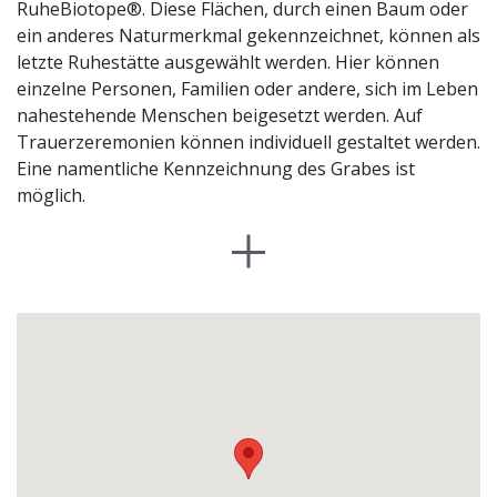
RuheBiotope®. Diese Flächen, durch einen Baum oder
ein anderes Naturmerkmal gekennzeichnet, können als
letzte Ruhestätte ausgewählt werden. Hier können
einzelne Personen, Familien oder andere, sich im Leben
nahestehende Menschen beigesetzt werden. Auf
Trauerzeremonien können individuell gestaltet werden.
Eine namentliche Kennzeichnung des Grabes ist
möglich.
RuheBiotope® benötigen keine Pflege, da sie Teil des
natürlichen Waldes sind. Sie können schon zu
Lebzeiten ausgewählt und so zu wichtigen
Bezugspunkten werden. Das Recht auf Nutzung eines
RuheBiotops® kann auf bis zu 99 Jahre erworben
werden. Die Auswahl erfolgt grundsätzlich gemeinsam
mit dem Förster. Die Asche des Verstorbenen wird in
einer biologisch abbaubaren Urne beigesetzt. Während
einer kostenlosen Waldführung mit dem Förster haben
Sie die Möglichkeit, sich näher über diese