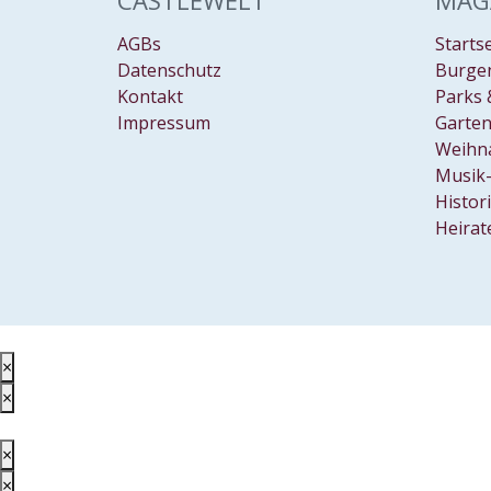
CASTLEWELT
MAG
AGBs
Starts
Datenschutz
Burgen
Kontakt
Parks 
Impressum
Garten
Weihn
Musik-
Histor
Heirat
×
×
×
×