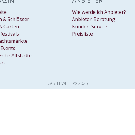
AZIN
ANBIETER
eite
Wie werde ich Anbieter?
 & Schlösser
Anbieter-Beratung
& Gärten
Kunden-Service
festivals
Preisliste
achtsmärkte
Events
ische Altstädte
en
CASTLEWELT © 2026