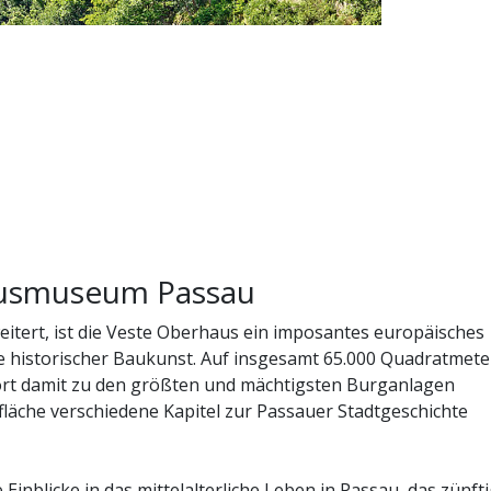
usmuseum Passau
itert, ist die Veste Oberhaus ein imposantes europäisches
 historischer Baukunst. Auf insgesamt 65.000 Quadratmete
ört damit zu den größten und mächtigsten Burganlagen
läche verschiedene Kapitel zur Passauer Stadtgeschichte
inblicke in das mittelalterliche Leben in Passau, das zünft