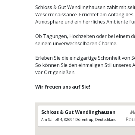
Schloss & Gut Wendlinghausen zählt mit sein
Weserrenaissance. Errichtet am Anfang des 1
Atmosphäre und ein herrliches Ambiente für
Previous
Ob Tagungen, Hochzeiten oder bei einem der
seinem unverwechselbaren Charme.
Erleben Sie die einzigartige Schönheit von
So können Sie den einmaligen Stil unseres 
vor Ort genießen.
Wir freuen uns auf Sie!
Schloss & Gut Wendlinghausen
Trauungen & Hochzeitsfes
Rou
Am Schloß 4, 32694 Dörentrup, Deutschland
Schloss & Gut Wendlinghausen bieten opt