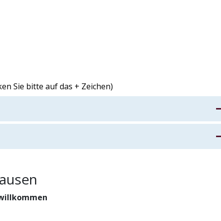
en Sie bitte auf das + Zeichen)
e Heiraten / Trauung
 Tagung / Firmenevent
hausen
e willkommen