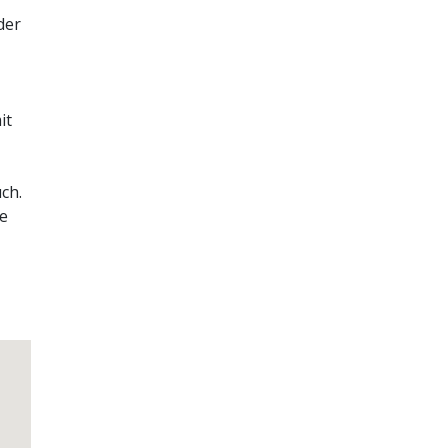
der
Next
it
ch.
te