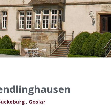
endlinghausen
Bückeburg
,
Goslar