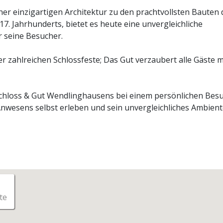
er einzigartigen Architektur zu den prachtvollsten Bauten 
7. Jahrhunderts, bietet es heute eine unvergleichliche
 seine Besucher.
 zahlreichen Schlossfeste; Das Gut verzaubert alle Gäste m
 Schloss & Gut Wendlinghausens bei einem persönlichen Besu
Anwesens selbst erleben und sein unvergleichliches Ambien
te
te
imale Voraussetzungen für Hochzeiten von der