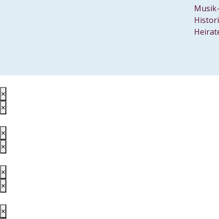
Musik-
Histor
Heirat
×
×
×
×
×
×
×