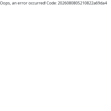
Oops, an error occurred! Code: 2026080805210822a69da4
Eventkalender
MENÜ