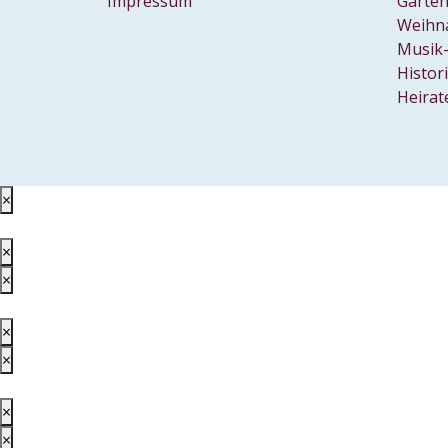
Impressum
Garten
Weihn
Musik-
Histor
Heirat
×
×
×
×
×
×
×