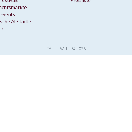
festivals
Preisliste
achtsmärkte
Events
ische Altstädte
en
CASTLEWELT © 2026