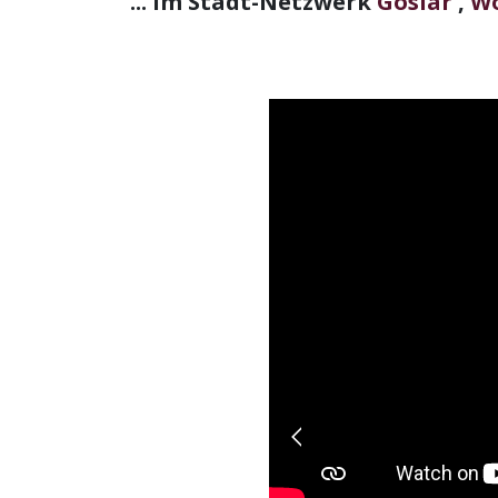
... im Stadt-Netzwerk
Goslar
,
Wo
Previous