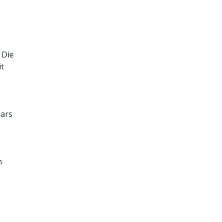
 Die
it
lars
m