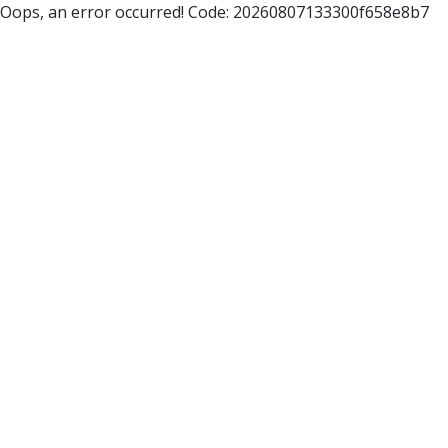
Oops, an error occurred! Code: 20260807133300f658e8b7
Eventkalender
MENÜ