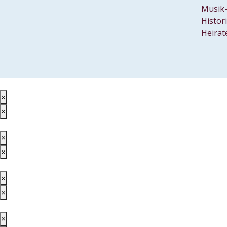
Musik-
Histor
Heirat
×
×
×
×
×
×
×