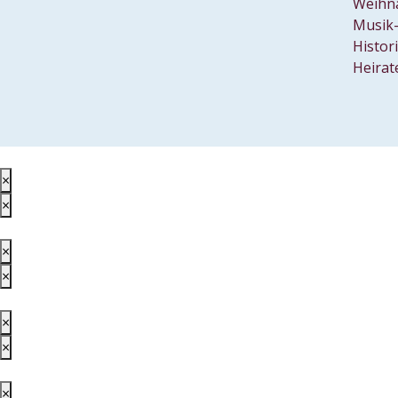
Weihn
Musik-
Histor
Heirat
×
×
×
×
×
×
×