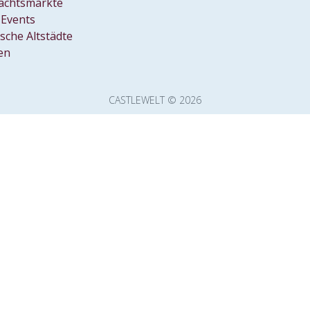
achtsmärkte
Events
ische Altstädte
en
CASTLEWELT © 2026