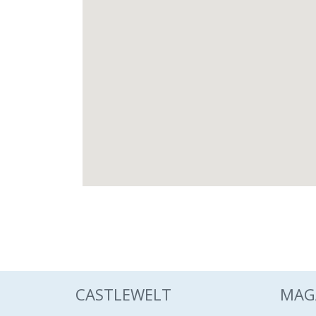
November 2026
Kunst
Veran
Da
Mu
Eine
Bürge
Wolfe
Dezember 2026
CASTLEWELT
MAG
Kunst