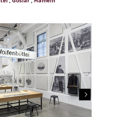
tel
,
Goslar
,
Hameln
Next