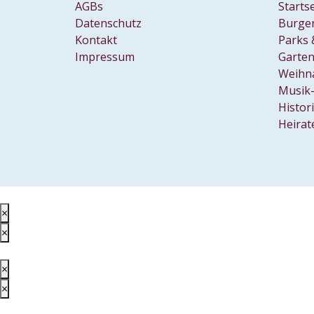
AGBs
Starts
Veran
Datenschutz
Burgen
Da
Kontakt
Parks 
Mu
Impressum
Garten
Weihn
Eine
Musik-
Bürge
Wolfe
Histor
Heirat
×
×
×
×