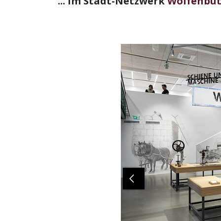
... im Stadt-Netzwerk
Wolfenbüt
Previous