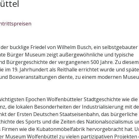
üttel
ere Angebote bereit. An drei Stationen wird im Hallenraum
Sa
-/ Kultur-Event
ionskisten zu den Themen Wasserwege, Industrialisierung 
ntrittspreisen
1
 ein. Diese Stationen bilden Räume der Konzentration und
stalter: Bürger Museum Wolfenbüttel
Aug
es Erfahren und Erfassen der Wolfenbütteler Stadtgeschicht
uerausstellung im Bürger
 Museum
bis
der bucklige Friedel von Wilhelm Busch, ein selbstgebauter
seum Wolfenbüttel
Mo
ihte Bürger Museum zeigt außergewöhnliche und typische
für Kindertagesstätten, Grundschulen und weiterführende
 Stadt erzählt!
31
und Bürgergeschichte der vergangenen 500 Jahre. Zu diesem
r Museum Wolfenbüttel, Prof.-Paul-Raabe-Platz 1, D-38304
Aug
e im 19. Jahrhundert als Reithalle errichtet wurde und späte
nbüttel
all und Boxveranstaltungen diente, zu einem modernen Muse
ichtigsten Epochen Wolfenbütteler Stadtgeschichte wie die
z, die lokalen Besonderheiten der Industrialisierung mit de
t der Ersten Deutschen Staatseisenbahn, das bürgerliche
Di
-/ Kultur-Event
chichte des Sports und die Zeiten des Nationalsozialismus u
1
s Firmen wie die Kubatonmöbelfabrik hervorgebracht hat. U
stalter: Bürger Museum Wolfenbüttel
seum
Sep
uerausstellung im Bürger
r Museum Wolfenbüttel zu vielen partizipativen Projekten 