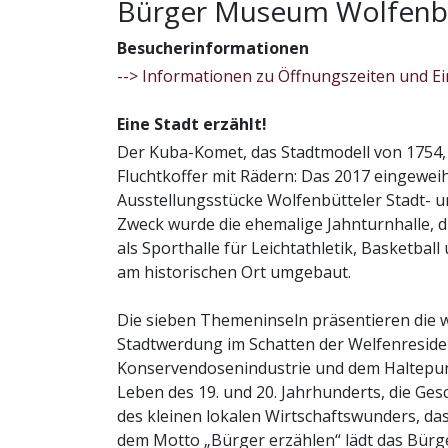
Bürger Museum Wolfenb
August 2026
Für Kinder
Besucherinformationen
Für Kinder hält das Bürger Museum besond
Kunst
Geschichte zum Anfassen präsentiert, Akt
--> Informationen zu Öffnungszeiten und Ei
Flucht laden zum Begreifen und Mitmachen
Veran
des Rückzugs und ermöglichen spielerisch
Da
Eine Stadt erzählt!
Kitas und Schulen im Schloss
Der Kuba-Komet, das Stadtmodell von 1754, 
Mu
Fluchtkoffer mit Rädern: Das 2017 eingewe
Lernen Sie unser umfangreiches Angebot 
Eine
Ausstellungsstücke Wolfenbütteler Stadt- 
Schulen kennen.
Bürge
Zweck wurde die ehemalige Jahnturnhalle, di
Wolfe
Kontakt:
als Sporthalle für Leichtathletik, Basketb
Tel.: Telefon: +49 5331 9246-25
am historischen Ort umgebaut.
E-Mail:
Kontaktformular
Die sieben Themeninseln präsentieren die w
Internet:
www.museumwolfenbuettel.de
September 2026
Stadtwerdung im Schatten der Welfenresiden
Hinweis: Büro: Schlossplatz 13
Konservendosenindustrie und dem Haltepunk
Kunst
Leben des 19. und 20. Jahrhunderts, die Ges
des kleinen lokalen Wirtschaftswunders, da
Veran
Führungen im Bürger Mu
Da
dem Motto „Bürger erzählen“ lädt das Bürge