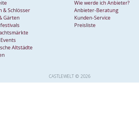
1
eite
Wie werde ich Anbieter?
stalter: Bürger Museum Wolfenbüttel
 & Schlösser
Anbieter-Beratung
Dez
uerausstellung im Bürger
& Gärten
Kunden-Service
bis
seum Wolfenbüttel
festivals
Preisliste
Do
achtsmärkte
 Stadt erzählt!
31
Events
r Museum Wolfenbüttel, Prof.-Paul-Raabe-Platz 1, D-38304
Dez
nbüttel
ische Altstädte
en
CASTLEWELT © 2026