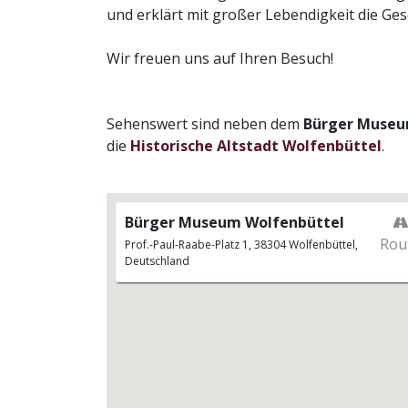
und erklärt mit großer Lebendigkeit die Ge
Von „Schiene & Maschine“ über „Uniformie
Mu
Monat findet eine öffentliche Führung dur
Eine
Wir freuen uns auf Ihren Besuch!
Euro pro Person).
Bürge
Unter dem Motto „Eine Stadt erzählt!“ le
Wolfe
geprägte Geschichte Wolfenbüttels der v
Sehenswert sind neben dem
Bürger Museu
Aber auch an anderen Tagen können Führ
die
Historische Altstadt Wolfenbüttel
.
Anmeldungen: 05 33 1 / 86 377
Oktober 2026
--> Weitere Informationen zu den Führu
Bürger Museum Wolfenbüttel
Kunst
Rou
Prof.-Paul-Raabe-Platz 1, 38304 Wolfenbüttel,
Deutschland
Veran
Da
Mu
Eine
Bürge
Wolfe