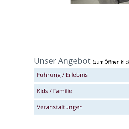
Unser Angebot
(zum Öffnen klick
Führung / Erlebnis
Galer
Kids / Familie
Kinder im Museum
Veranstaltungen
Mit dem museumspädagogischen Programm 
Wolfenbütteler Stadtgeschichte. Auf ansc
über Geschichte, Kultur und Politik.