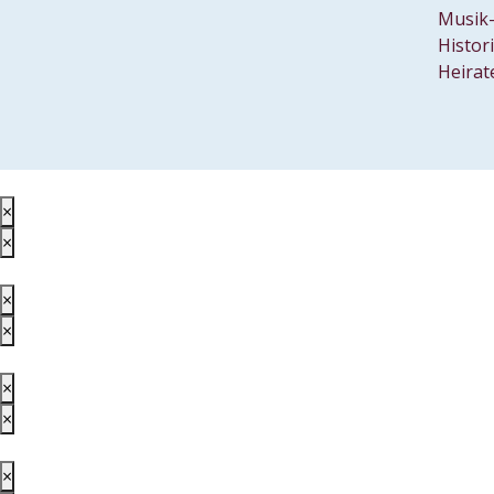
Musik-
Histor
Heirat
×
×
×
×
×
×
×