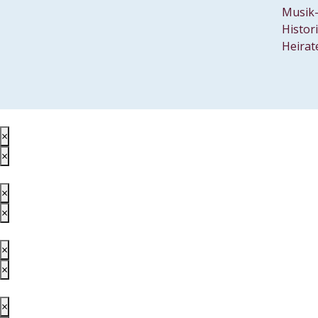
Musik-
Histor
Heirat
×
×
×
×
×
×
×