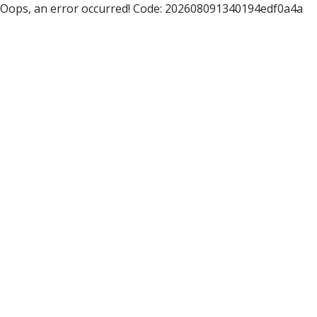
Oops, an error occurred! Code: 202608091340194edf0a4a
Eventkalender
MENÜ