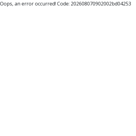
Oops, an error occurred! Code: 202608070902002bd04253
Eventkalender
MENÜ