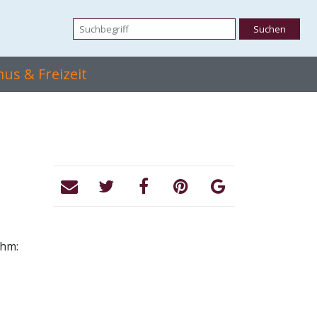
us & Freizeit
ehm: