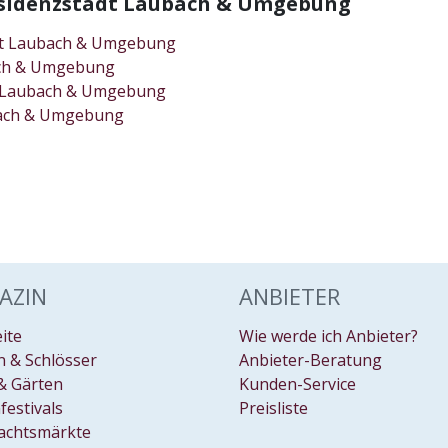
Residenzstadt Laubach & Umgebung
adt Laubach & Umgebung
bach & Umgebung
dt Laubach & Umgebung
bach & Umgebung
AZIN
ANBIETER
eite
Wie werde ich Anbieter?
 & Schlösser
Anbieter-Beratung
& Gärten
Kunden-Service
festivals
Preisliste
achtsmärkte