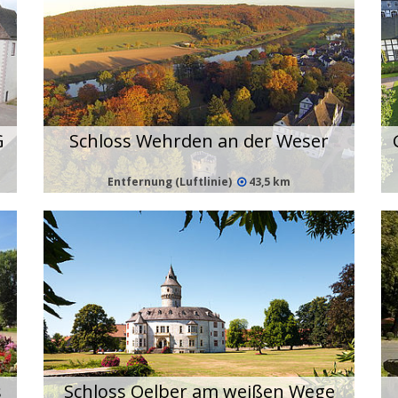
G
Schloss Wehrden an der Weser
Entfernung (Luftlinie)
43,5 km
s
Schloss Oelber am weißen Wege