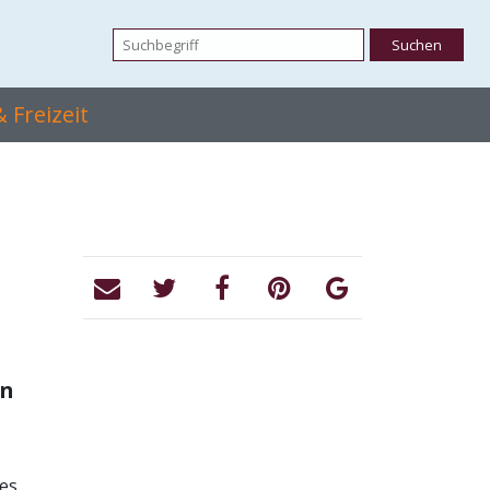
 Freizeit
ln
es.