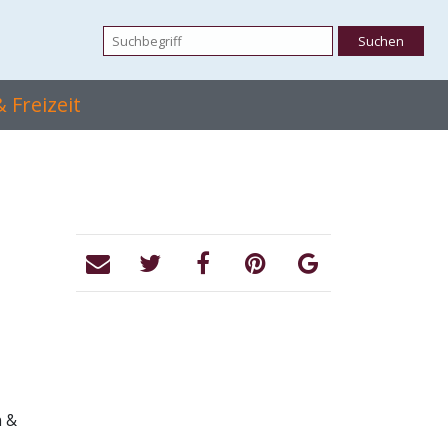
 Freizeit
n &