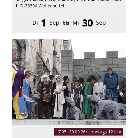
1, D-38304 Wolfenbüttel
1
30
Di
Sep
Mi
Sep
bis
17.05.-20.09.26/ sonntags 12 Uhr