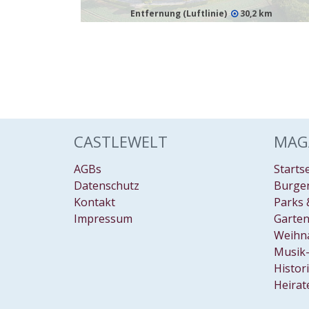
Entfernung (Luftlinie)
30,2 km
CASTLEWELT
MAG
AGBs
Starts
Datenschutz
Burgen
Kontakt
Parks 
Impressum
Garten
Weihn
Musik-
Histor
Heirat