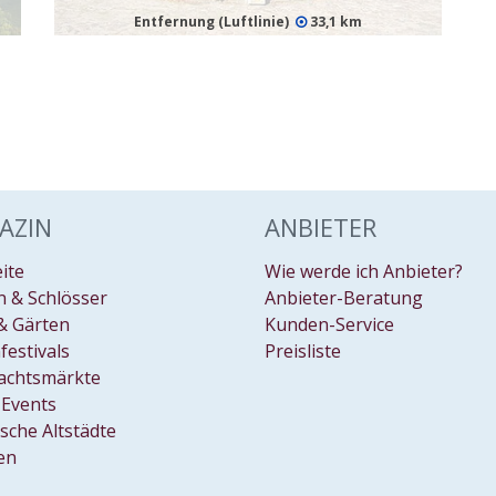
Entfernung (Luftlinie)
33,1 km
AZIN
ANBIETER
eite
Wie werde ich Anbieter?
 & Schlösser
Anbieter-Beratung
& Gärten
Kunden-Service
festivals
Preisliste
achtsmärkte
Events
ische Altstädte
en