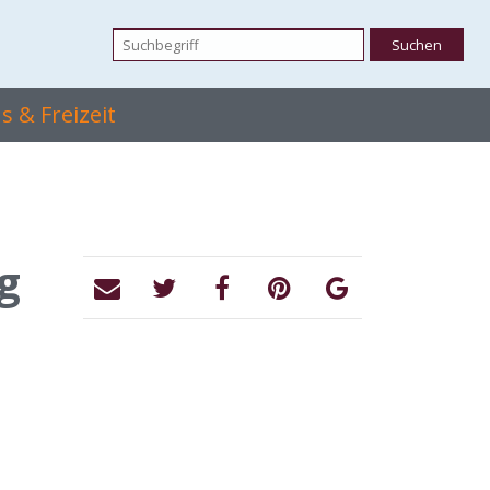
 & Freizeit
g