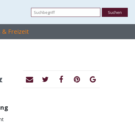
& Freizeit
&
ung
ht