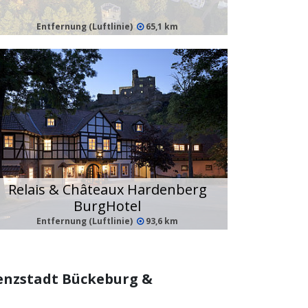
Entfernung (Luftlinie)
65,1 km
Relais & Châteaux Hardenberg
BurgHotel
Entfernung (Luftlinie)
93,6 km
denzstadt Bückeburg &