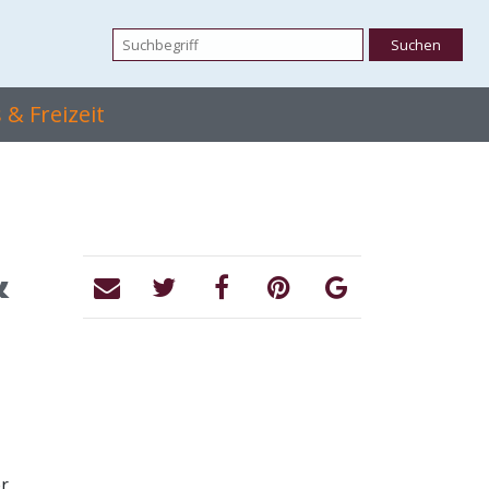
& Freizeit
&
r