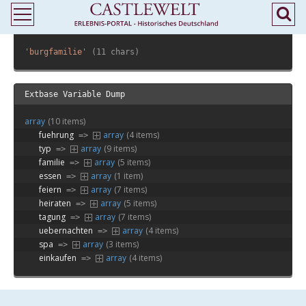
Extbase Variable Dump
'
burgfamilie
' (11 chars)
Extbase Variable Dump
array
(10 items)
fuehrung
array
(4 items)
 => 
typ
array
(9 items)
 => 
familie
array
(5 items)
 => 
essen
array
(1 item)
 => 
feiern
array
(7 items)
 => 
heiraten
array
(5 items)
 => 
tagung
array
(7 items)
 => 
uebernachten
array
(4 items)
 => 
spa
array
(3 items)
 => 
einkaufen
array
(4 items)
 => 