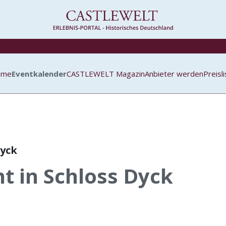
ome
Eventkalender
CASTLEWELT Magazin
Anbieter werden
Preisl
Dyck
t in Schloss Dyck