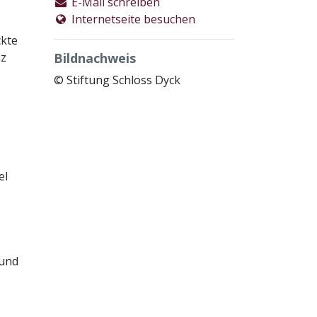
E-Mail schreiben
Internetseite besuchen
ckte
nz
Bildnachweis
© Stiftung Schloss Dyck
el
 und