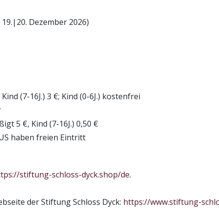
d 19.|20. Dezember 2026)
ind (7-16J.) 3 €; Kind (0-6J.) kostenfrei
r
gt 5 €, Kind (7-16J.) 0,50 €
S haben freien Eintritt
ttps://stiftung-schloss-dyck.shop/de
.
bseite der Stiftung Schloss Dyck:
https://www.stiftung-schl