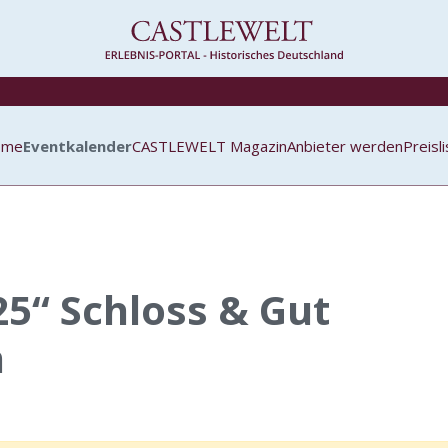
ome
Eventkalender
CASTLEWELT Magazin
Anbieter werden
Preisl
5“ Schloss & Gut
n