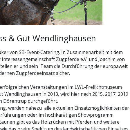
oss & Gut Wendlinghausen
Büker von SB-Event-Catering. In Zusammenarbeit mit dem
 Interessengemeinschaft Zugpferde e.V. und Joachim von
tellen er und sein Team die Durchführung der europaweit
ernen Zugpferdeeinsatz sicher.
ht erfolgreichen Veranstaltungen im LWL-Freilichtmuseum
t Wendlinghausen in 2013, wird hier nach 2015, 2017, 2019
en Dörentrup durchgeführt.
ng, werden nahezu alle aktuellen Einsatzmöglichkeiten der
svorführungen oder im hochkarätigen Showprogramm
staunen gibt es das Holzrücken mit Pferden und weitere
owie das breite Spektrum des landwirtschaftlichen Einsatzes,