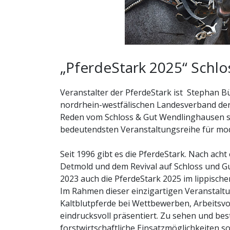
„PferdeStark 2025“ Schl
Veranstalter der PferdeStark ist Stephan 
nordrhein-westfälischen Landesverband der
Reden vom Schloss & Gut Wendlinghausen s
bedeutendsten Veranstaltungsreihe für mod
Seit 1996 gibt es die PferdeStark. Nach ac
Detmold und dem Revival auf Schloss und Gu
2023 auch die PferdeStark 2025 im lippisch
Im Rahmen dieser einzigartigen Veranstaltu
Kaltblutpferde bei Wettbewerben, Arbeit
eindrucksvoll präsentiert. Zu sehen und be
forstwirtschaftliche Einsatzmöglichkeiten s