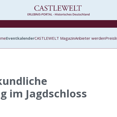
ome
Eventkalender
CASTLEWELT Magazin
Anbieter werden
Preisl
kundliche
g im Jagdschloss