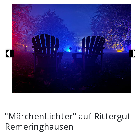
Previous
Ne
"MärchenLichter" auf Rittergut
Remeringhausen