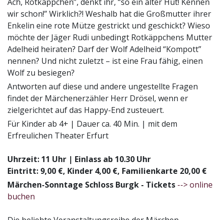
Ach, Rotkäppchen”, denkt ihr, “so ein alter Hut! Kennen
wir schon!” Wirklich?! Weshalb hat die Großmutter ihrer
Enkelin eine rote Mütze gestrickt und geschickt? Wieso
möchte der Jäger Rudi unbedingt Rotkäppchens Mutter
Adelheid heiraten? Darf der Wolf Adelheid “Kompott”
nennen? Und nicht zuletzt – ist eine Frau fähig, einen
Wolf zu besiegen?
Antworten auf diese und andere ungestellte Fragen
findet der Märchenerzähler Herr Drösel, wenn er
zielgerichtet auf das Happy-End zusteuert.
Für Kinder ab 4+ | Dauer ca. 40 Min. | mit dem
Erfreulichen Theater Erfurt
Uhrzeit: 11 Uhr | Einlass ab 10.30 Uhr
Eintritt: 9,00 €, Kinder 4,00 €, Familienkarte 20,00 €
Märchen-Sonntage Schloss Burgk - Tickets
--> online
buchen
Die beliebte Veranstaltungsreihe der Märchen-