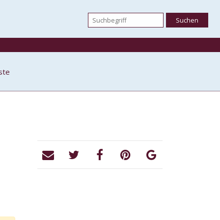
iste
s