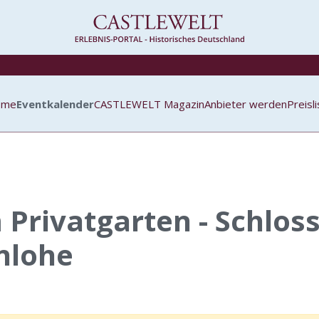
ome
Eventkalender
CASTLEWELT Magazin
Anbieter werden
Preisl
Privatgarten - Schlos
nlohe