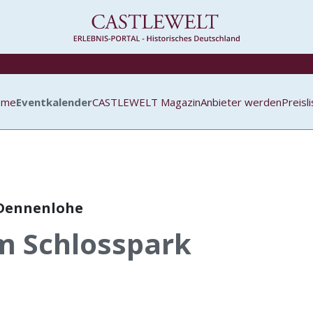
ome
Eventkalender
CASTLEWELT Magazin
Anbieter werden
Preisl
 Dennenlohe
m Schlosspark