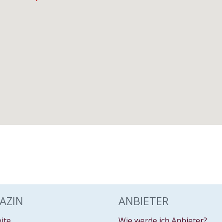
AZIN
ANBIETER
eite
Wie werde ich Anbieter?