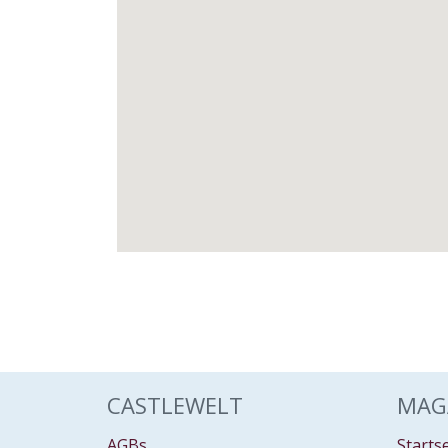
CASTLEWELT
MAG
AGBs
Starts