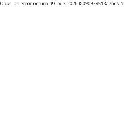
Oops, an error occurred! Code: 202608090938513a7be62e