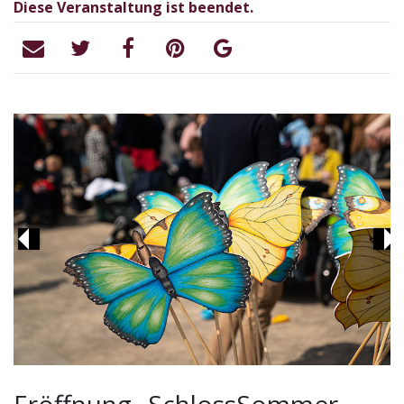
Diese Veranstaltung ist beendet.
Previous
Ne
Eröffnung „SchlossSommer